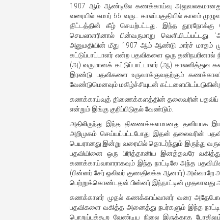
1907 ஆம் ஆண்டிலே கணக்காய்வு அலுவலகமானது திறை
வரையில் சுமார் 66 வருட காலப்பகுதியில் காலம் ம
திட்டத்தின் கீழ் செயற்பட்டது. இந்த தூரநோக்
செயலாளரினால் பின்வருமாறு வெளியிடப்பட்டது
அனுமதியின் மீது 1907 ஆம் ஆண்டு மார்ச் மாதம் 
கட்டுப்பாட்டாளர் என்ற பதவிகளை ஒரு தனிநபரினால் ந
(அ) வருமானக் கட்டுப்பாட்டாளர் (ஆ) காலனித்துவ
இரண்டு பதவிகளை உருவாக்குவதற்கும் கணக்காளர
வேண்டுமெனவும் மகிழ்ச்சியுடன் கட்டளையிடப்படுகின்ற
கணக்காய்வுத் திணைக்களத்தின் தலைவரின் பதவிப் ப
என்றும் இங்கு குறிப்பிடுதல் வேண்டும்.
அதிலிருந்து இந்த திணைக்களமானது தனியாக இயங
அறிமுகம் செய்யப்பட்டபோது இதன் தலைவரின் பதவி
பெயரானது இன்று வரையில் தொடர்ந்தும் இருந்து வ
பதவியினை ஒரு பிரித்தானிய இனத்தவரே வகித்து வ
கணக்காய்வாளராகவும் இந்த நாட்டிலே அந்த பதவியின
(பின்னர் சேர் ஒலிவர் குணதிலக்க ஆனார்) அவ்வாறே அவ
பெற்றுக்கொண்டதன் பின்னர் இந்நாட்டின் முதலாவது ஆ
கணக்காளர் முதல் கணக்காய்வாளர் வரை அதேபோன்
பதவிகளை வகித்த அனைத்து நபர்களும் இந்த நாட்டின் 
பொறுப்புக்கூற வேண்டிய நிலை இருக்காத போதிலும்க