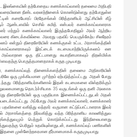
்பட்ட இலங்கையின் தற்போதைய கணக்காய்வாளர் தலைமை அதிபதி
ம் வரையிலான நீண்ட வரலாற்றினைக் கொண்டுள்ளது. தற்போதுள்ள
் கரையோரப் பிரதேசங்கள் பிரித்தானியர் ஆட்சியின் கீழ்
ம் ஆண்டளவில் செசில் சுமித் என்பவர் கணக்காய்வாளராக
ாளர் மற்றும் கணக்காய்வாளர் இருந்தபோதிலும் அவர் ஆற்றிய
வரை கிடைக்கவில்லை. அவரது பதவிப் பெயருக்கேற்ப சிலநேரம்
லாம் என்றும் திறைசேரியின் கணக்குகள் உட்பட அரசாங்கத்தின்
காய்வாளராகவும் இரட்டைக் கடமையாற்றியிருக்கலாம் என
 அவ்வாறான ஒரு திட்டமானது சுயாதீனமாகவும் திறன்மிக்க
ளவதற்கு பொருத்தமானதாகக் கருத முடியாது.
், கணக்காய்வுத் திணைக்களத்தின் தலைமை அதிகாரியின்
பெயரிலே ஒரு முக்கியமான முhற்றம் ஏற்படுத்தப்பட்டது. அதன் போது
ந்தது. பிரித்தானியர்களினால் இதன் கடமைகளை விஸ்தரிக்கும்
 அலுவலகமானது தொடர்ச்சியாக 35 வருடங்கள் ஒரு தனி அலகாக
 அது திறைசேரியின் ஒரு பகுதியாக இணைக்கப்பட்டதுடன் அதன்
ஒப்படைக்கப்பட்டது. அப்போது அவர் கணக்காய்வாளர், கணக்காளர்
்று பதவிகளை வகித்து வந்தார். வருமான கட்டுப்பாட்டாளராக இவர்
ில் அரசாங்கத்தை நிர்வகித்து வந்த பிரித்தானிய காலனித்துவ
்கத்துவமும் பெற்றுக் கொடுக்கப்பட்டது. இந்நிலையானது
ுவதற்கு பெரிதும் உதவியுள்ளதுடன், கணக்காய்வுப் பணிகளின்
 இதனை முன்னேற்றகரமான தீர்மானமாகக் கருதமுடியாது.