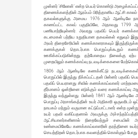
முன்னர் 'சிலோன்' என்ற பெயர் கொண்டு அழைக்கப
திணைக்களத்தின் ஆரம்பம் பிரித்தானிய ஆட்சி கால
தகவல்களுக்கு அமைய 1976 ஆம் ஆண்டிலே நாட்டின
காணப்பட்ட காலப் பகுதியிலே, அதாவது 1799 ஆ
பணியாற்றியுள்ளார். அவரது பதவிப் பெயர் கணக்க
கடமைகள் பற்றிய உறுதியான தகவல்கள் எதுவும் இது
அவர் திறைசேரியின் கணக்காளராகவும் இருந்திருக்க
கணக்குகள் தொடர்பாக பொறுப்புக்கூறும் கணக்
ஊகிக்கப்படுகின்றது. தற்போதைய நிலைக்கு ஏற்ப
முறையிலும் கணக்காய்வு நடவடிக்கைகளை மேற்கொள்
1806 ஆம் ஆண்டிலே கணக்கீட்டு நடவடிக்கைகள
பொறுப்பில் இருந்து நீக்கப்பட்டதன் பின்னர் பதவிப் 
பதவிப் பெயரானது சிவில் கணக்காய்வாளர் மாற்றமடை
தீர்மானம் ஒன்றினை எடுக்கும் வரை கணக்காய்வு
இருந்து வந்துள்ளது. பின்னர் 1841 ஆம் ஆண்டிலே
பொறுப்பு அரசாங்கத்தின் உயர் அதிகாரி ஒருவரிடம் 
நாயகம் மற்றும் வருமான கட்டுப்பாட்டாளர் என்ற மூன
உயர் பதவி வகிப்பதனால் அவருக்கு அச்சந்தர்ப்பத்த
ஆட்சியாளர்களினால் நிறைவேற்றுச் சபையின் அங
உண்மையிலேயே கணக்காய்வாளரின் தரத்தினை உயர்த்த
செயற்திறன் தொடர்பாக கவனத்தில் கொள்ளும் போது