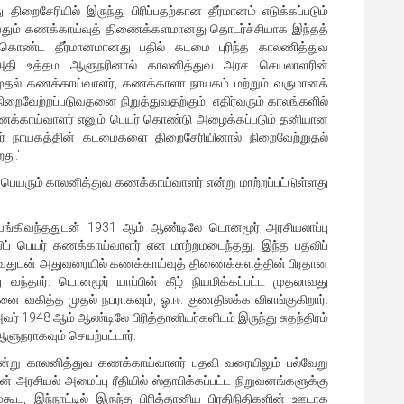
சேரியில் இருந்து பிரிப்பதற்கான தீர்மானம் எடுக்கப்படும்
ுழுவதும் கணக்காய்வுத் திணைக்களமானது தொடர்ச்சியாக இந்தத்
கு கொண்ட தீர்மானமானது பதில் கடமை புரிந்த காலணித்துவ
. 'அதி உத்தம ஆளுநரினால் காலனித்துவ அரச செயலாளரின்
முதல் கணக்காய்வாளர், கணக்காளா நாயகம் மற்றும் வருமானக்
ிறைவேற்றப்படுவதனை நிறுத்துவதற்கும், எதிர்வரும் காலங்களில்
 கணக்காய்வாளர் எனும் பெயர் கொண்டு அழைக்கப்படும் தனியான
் நாயகத்தின் கடமைகளை திறைசேரியினால் நிறைவேற்றுதல்
து.'
ெயரும் காலனித்துவ கணக்காய்வாளர் என்று மாற்றப்பட்டுள்ளது
்கிவந்ததுடன் 1931 ஆம் ஆண்டிலே டொனமூர் அரசியலாப்பு
ப் பெயர் கணக்காய்வாளர் என மாற்றமடைந்தது. இந்த பதவிப்
ருவதுடன் அதுவரையில் கணக்காய்வுத் திணைக்களத்தின் பிரதான
ந்தார். டொனமூர் யாப்பின் கீழ் நியமிக்கப்பட்ட முதலாவது
ை வகித்த முதல் நபராகவும், ஓ.ஈ. குணதிலக்க விளங்குகிறார்.
ர் 1948 ஆம் ஆண்டிலே பிரித்தானியர்களிடம் இருந்து சுதந்திரம்
ளுநராகவும் செயற்பட்டார்.
று காலனித்துவ கணக்காய்வாளர் பதவி வரையிலும் பல்வேறு
அரசியல் அமைப்பு ரீதியில் ஸ்தாபிக்கப்பட்ட நிறுவனங்களுக்கு
ூட, இந்நாட்டில் இருந்த பிரித்தானிய பிரதிநிதிகளின் ஊடாக