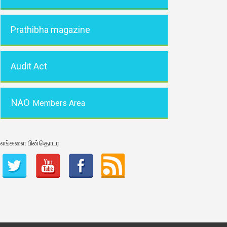
Prathibha magazine
Audit Act
NAO
Members Area
எங்களை பின்தொடர