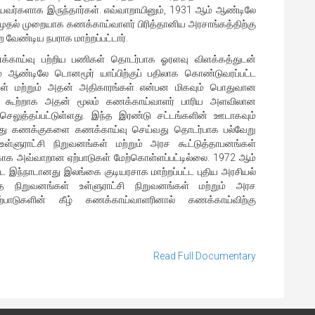
டியவர்களாக இருந்தார்கள். எவ்வாறாயினும், 1931 ஆம் ஆண்டிலே
 முதல் முறையாக கணக்காய்வாளர் பிரித்தானிய அரசாங்கத்திற்கு
ற வேண்டிய நபராக மாற்றப்பட்டார்.
்காய்வு பற்றிய பணிகள் தொடர்பாக ஓரளவு விளக்கத்துடன்
் ஆண்டிலே டொனமூர் யாப்பிற்குப் பதிலாக கொண்டுவரப்பட்ட
ுக்கள் மற்றும் அதன் அதிகாரங்கள் என்பன மிகவும் பொதுவான
ன ஒரு கூற்றாக அதன் மூலம் கணக்காய்வாளர் பாரிய அளவிலான
ெலுத்தப்பட்டுள்ளது. இந்த இரண்டு சட்டங்களின் ஊடாகவும்
து கணக்குகளை கணக்காய்வு செய்வது தொடர்பாக பல்வேறு
உள்ளுராட்சி நிறுவனங்கள் மற்றும் அரச கூட்டுத்தாபனங்கள்
க அவ்வாறான ஏற்பாடுகள் மேற்கொள்ளப்பட்டில்லை. 1972 ஆம்
 இந்நாடானது இலங்கை குடியரசாக மாற்றப்பட்ட புதிய அரசியல்
்த நிறுவனங்கள் உள்ளுராட்சி நிறுவனங்கள் மற்றும் அரச
்பாடுகளின் கீழ் கணக்காய்வாளரினால் கணக்காய்விற்கு
Read Full Documentary