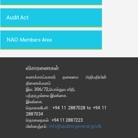
Audit Act
NAO
Members Area
விசாரணைகள்
கணக்காய்வாளர் தலைமை அதிபதியின்
திணைக்களம்
இல. 306/72,பொல்துவ வீதி,
பத்தரமுல்லை இலங்கை .
இலங்கை.
தொலைபேசி : +94 11 2887028 to +94 11
2887034
தொலைநகல் : +94 11 2887223
மின்னஞ்சல் :