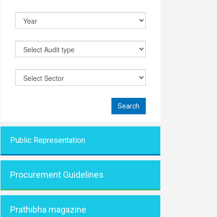
Public Representati
on
Procurement Guidelines
Prathibha magazine