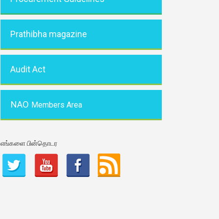
Prathibha magazine
Audit Act
NAO
Members Area
எங்களை பின்தொடர