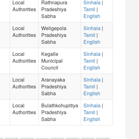
Local
Rathnapura
Sinhala
|
Authorities
Pradeshiya
Tamil
|
Sabha
English
Local
Weligepola
Sinhala
|
Authorities
Pradeshiya
Tamil
|
Sabha
English
Local
Kegalle
Sinhala
|
Authorities
Municipal
Tamil
|
Council
English
Local
Aranayaka
Sinhala
|
Authorities
Pradeshiya
Tamil
|
Sabha
English
Local
Bulathkohupitiya
Sinhala
|
Authorities
Pradeshiya
Tamil
|
Sabha
English