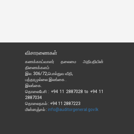
விசாரணைகள்
கணக்காய்வாளர் தலைமை அதிபதியின்
திணைக்களம்
இல. 306/72,பொல்துவ வீதி,
பத்தரமுல்லை இலங்கை .
இலங்கை.
தொலைபேசி : +94 11 2887028 to +94 11
2887034
தொலைநகல் : +94 11 2887223
மின்னஞ்சல் :