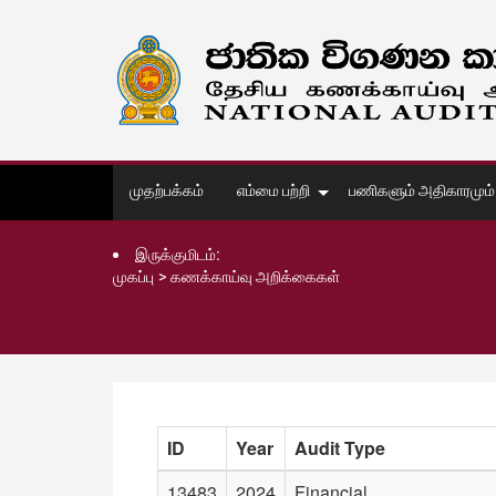
முதற்பக்கம்
எம்மை பற்றி
பணிகளும் அதிகாரமும்
இருக்குமிடம்:
முகப்பு
>
கணக்காய்வு அறிக்கைகள்
ID
Year
Audit Type
13483
2024
Financial