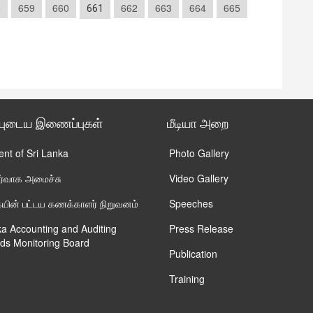
8
659
660
662
663
664
665
661
்புடைய இணைப்புகள்
மீடியா அறை
ent of Sri Lanka
Photo Gallery
ிர்வாக அமைச்சு
Video Gallery
ின் பட்டய கணக்காளர் நிறுவனம்
Speeches
ka Accounting and Auditing
Press Release
ds Monitoring Board
Publication
Training