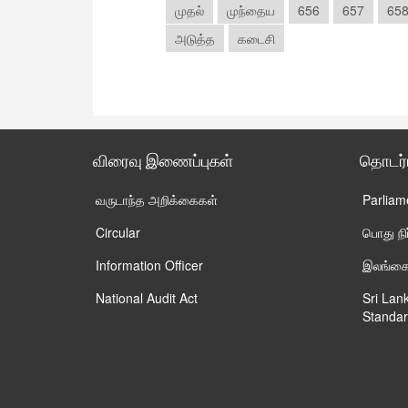
முதல்
முந்தைய
656
657
65
அடுத்த
கடைசி
விரைவு இணைப்புகள்
தொடர
வருடாந்த அறிக்கைகள்
Parliam
Circular
பொது ந
Information Officer
இலங்கைய
National Audit Act
Sri Lan
Standar