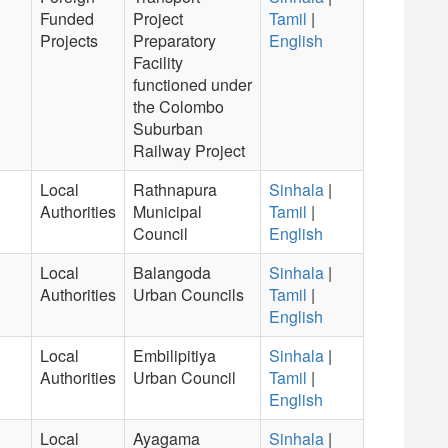
Funded
Project
Tamil
|
Projects
Preparatory
English
Facility
functioned under
the Colombo
Suburban
Railway Project
Local
Rathnapura
Sinhala
|
Authorities
Municipal
Tamil
|
Council
English
Local
Balangoda
Sinhala
|
Authorities
Urban Councils
Tamil
|
English
Local
Embilipitiya
Sinhala
|
Authorities
Urban Council
Tamil
|
English
Local
Ayagama
Sinhala
|