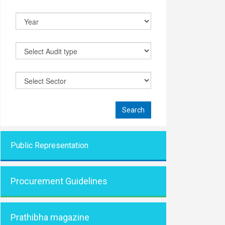
Public Representati
on
Procurement Guidelines
Prathibha magazine