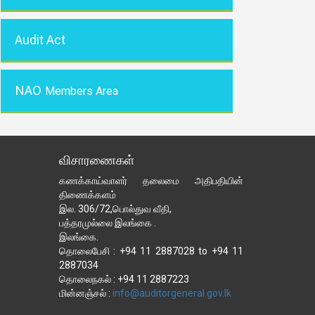
Audit Act
NAO
Members Area
விசாரணைகள்
கணக்காய்வாளர் தலைமை அதிபதியின்
திணைக்களம்
இல. 306/72,பொல்துவ வீதி,
பத்தரமுல்லை இலங்கை .
இலங்கை.
தொலைபேசி : +94 11 2887028 to +94 11
2887034
தொலைநகல் : +94 11 2887223
மின்னஞ்சல் :