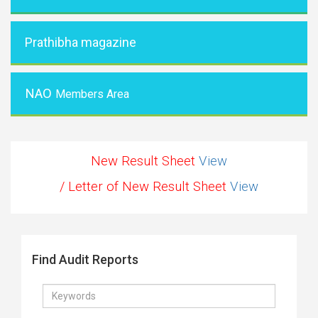
Prathibha magazine
NAO
Members Area
New Result Sheet
View
/ Letter of New Result Sheet
View
Find Audit Reports