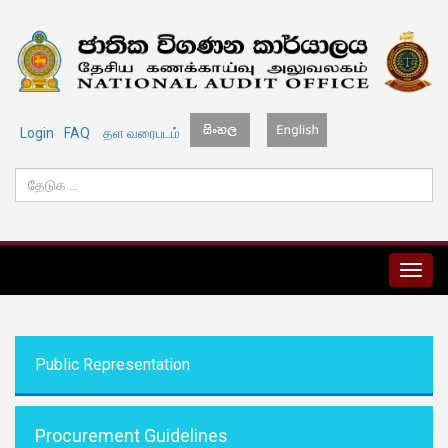
Login
FAQ
தள வரைபடம்
MENU
Public Representati
on
Procurement Guidelines