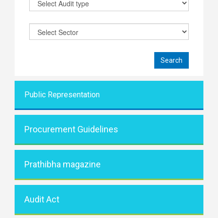
Public Representati
on
Procurement Guidelines
Prathibha magazine
Audit Act