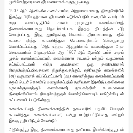
முன்னேற்றகரமான தீர்மானமாகக் கருதமுடியாது.
1907 ஆம் ஆண்டிலே கணக்காய்வு அலுவலகமானது திறைசேரியில்
இருந்து பிரிப்பதற்கான தீர்மானம் எடுக்கப்படும் வரையில் சுமார் 66
வருட காலப்பகுதியில் காலம் முழுவதும் கணக்காய்வுத்
திணைக்களமானது தொடர்ச்சியாக இந்தத் திட்டத்தின் கீழ்
செயற்பட்டது. இந்த தூரநோக்கு கொண்ட தீர்மானமானது பதில்
கடமை புரிந்த காலணித்துவ செயலாளரினால் பின்வருமாறு
வெளியிடப்பட்டது. 'அதி உத்தம ஆளுநரினால் காலனித்துவ அரச
செயலாளரின் அனுமதியின் மீது 1907 ஆம் ஆண்டு மார்ச் மாதம்
முதல் கணக்காய்வாளர், கணக்காளா நாயகம் மற்றும் வருமானக்
கட்டுப்பாட்டாளர் என்ற பதவிகளை ஒரு தனிநபரினால்
நிறைவேற்றப்படுவதனை நிறுத்துவதற்கும், எதிர்வரும் காலங்களில்
(அ) வருமானக் கட்டுப்பாட்டாளர் (ஆ) காலனித்துவ கணக்காய்வாளர்
எனும் பெயர் கொண்டு அழைக்கப்படும் தனியான இரண்டு பதவிகளை
உருவாக்குவதற்கும் கணக்காளர் நாயகத்தின் கடமைகளை
திறைசேரியினால் நிறைவேற்றுதல் வேண்டுமெனவும் மகிழ்ச்சியுடன்
கட்டளையிடப்படுகின்றது.'
கணக்காய்வுத் திணைக்களத்தின் தலைவரின் பதவிப் பெயரும்
காலனித்துவ கணக்காய்வாளர் என்று மாற்றப்பட்டுள்ளது என்றும்
இங்கு குறிப்பிடுதல் வேண்டும்.
அதிலிருந்து இந்த திணைக்களமானது தனியாக இயங்கிவந்ததுடன்