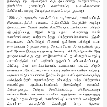
நிலைக்கு ஏற்ப அவ்வாறான ஒரு திட்டமானது சுயாதீனமாகவும்
திறன்மிக்க முறையிலும் கணக்காய்வு நடவடிக்கைகளை
மேற்கொள்ளவதற்கு பொருத்தமானதாகக் கருத முடியாது.
1806 ஆம் ஆண்டிலே கணக்கீட்டு நடவடிக்கைகள், கணக்காய்வுத்
திணைக்களத்தின் தலைமை அதிகாரியின் பொறுப்பில் இருந்து
நீக்கப்பட்டதன் பின்னர் பதவிப் பெயரிலே ஒரு முக்கியமான முhற்றம்
ஏற்படுத்தப்பட்டது. அதன் போது பதவிப் பெயரானது சிவில்
கணக்காய்வாளர் மாற்றமடைந்தது. பிரித்தானியர்களினால் இதன்
கடமைகளை விஸ்தரிக்கும் தீர்மானம் ஒன்றினை எடுக்கும் வரை
கணக்காய்வு அலுவலகமானது தொடர்ச்சியாக 35 வருடங்கள் ஒரு
தனி அலகாக இருந்து வந்துள்ளது. பின்னர் 1841 ஆம் ஆண்டிலே அது
திறைசேரியின் ஒரு பகுதியாக இணைக்கப்பட்டதுடன் அதன் பொறுப்பு
அரசாங்கத்தின் உயர் அதிகாரி ஒருவரிடம் ஒப்படைக்கப்பட்டது.
அப்போது அவர் கணக்காய்வாளர், கணக்காளர் நாயகம் மற்றும்
வருமான கட்டுப்பாட்டாளர் என்ற மூன்று பதவிகளை வகித்து வந்தார்.
வருமான கட்டுப்பாட்டாளராக இவர் உயர் பதவி வகிப்பதனால் அவருக்கு
அச்சந்தர்ப்பத்தில் அரசாங்கத்தை நிர்வகித்து வந்த பிரித்தானிய
காலனித்துவ ஆட்சியாளர்களினால் நிறைவேற்றுச் சபையின்
அங்கத்துவமும் பெற்றுக் கொடுக்கப்பட்டது. இந்நிலையானது
உண்மையிலேயே கணக்காய்வாளரின் தரத்தினை உயர்த்துவதற்கு
பெரிதும் உதவியுள்ளதுடன், கணக்காய்வுப் பணிகளின் செயற்திறன்
தொடர்பாக கவனத்தில் கொள்ளும் போது இதனை