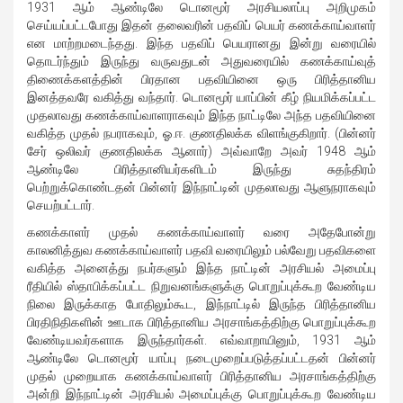
1931 ஆம் ஆண்டிலே டொனமூர் அரசியலாப்பு அறிமுகம்
செய்யப்பட்டபோது இதன் தலைவரின் பதவிப் பெயர் கணக்காய்வாளர்
என மாற்றமடைந்தது. இந்த பதவிப் பெயரானது இன்று வரையில்
தொடர்ந்தும் இருந்து வருவதுடன் அதுவரையில் கணக்காய்வுத்
திணைக்களத்தின் பிரதான பதவியினை ஒரு பிரித்தானிய
இனத்தவரே வகித்து வந்தார். டொனமூர் யாப்பின் கீழ் நியமிக்கப்பட்ட
முதலாவது கணக்காய்வாளராகவும் இந்த நாட்டிலே அந்த பதவியினை
வகித்த முதல் நபராகவும், ஓ.ஈ. குணதிலக்க விளங்குகிறார். (பின்னர்
சேர் ஒலிவர் குணதிலக்க ஆனார்) அவ்வாறே அவர் 1948 ஆம்
ஆண்டிலே பிரித்தானியர்களிடம் இருந்து சுதந்திரம்
பெற்றுக்கொண்டதன் பின்னர் இந்நாட்டின் முதலாவது ஆளுநராகவும்
செயற்பட்டார்.
கணக்காளர் முதல் கணக்காய்வாளர் வரை அதேபோன்று
காலனித்துவ கணக்காய்வாளர் பதவி வரையிலும் பல்வேறு பதவிகளை
வகித்த அனைத்து நபர்களும் இந்த நாட்டின் அரசியல் அமைப்பு
ரீதியில் ஸ்தாபிக்கப்பட்ட நிறுவனங்களுக்கு பொறுப்புக்கூற வேண்டிய
நிலை இருக்காத போதிலும்கூட, இந்நாட்டில் இருந்த பிரித்தானிய
பிரதிநிதிகளின் ஊடாக பிரித்தானிய அரசாங்கத்திற்கு பொறுப்புக்கூற
வேண்டியவர்களாக இருந்தார்கள். எவ்வாறாயினும், 1931 ஆம்
ஆண்டிலே டொனமூர் யாப்பு நடைமுறைப்படுத்தப்பட்டதன் பின்னர்
முதல் முறையாக கணக்காய்வாளர் பிரித்தானிய அரசாங்கத்திற்கு
அன்றி இந்நாட்டின் அரசியல் அமைப்புக்கு பொறுப்புக்கூற வேண்டிய