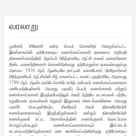
வரலாறு
முன்னர் 'சிலோன்' என்ற பெயர் கொண்டு அழைக்கப்பட்ட
இலங்கையின் தற்போதைய கணக்காய்வாளர் தலைமை அதிபதி
திணைக்களத்தின் ஆரம்பம் பிரித்தானிய ஆட்சி காலம் வரையிலான
நீண்ட வரலாற்றினைக் கொண்டுள்ளது. தற்போதுள்ள தகவல்களுக்கு
அமைய 1976 ஆம் ஆண்டிலே நாட்டின் கரையோரப் பிரதேசங்கள்
பிரித்தானியர் ஆட்சியின் கீழ் காணப்பட்ட காலப் பகுதியிலே, அதாவது
1799 ஆம் ஆண்டளவில் செசில் சுமித் என்பவர் கணக்காய்வாளராக
பணியாற்றியுள்ளார். அவரது பதவிப் பெயர் கணக்காளர் மற்றும்
கணக்காய்வாளர் இருந்தபோதிலும் அவர் ஆற்றிய கடமைகள் பற்றிய
உறுதியான தகவல்கள் எதுவும் இதுவரை கிடைக்கவில்லை. அவரது
பதவிப் பெயருக்கேற்ப சிலநேரம் அவர் திறைசேரியின்
கணக்காளராகவும் இருந்திருக்கலாம் என்றும் திறைசேரியின்
கணக்குகள் உட்பட அரசாங்கத்தின் கணக்குகள் தொடர்பாக
பொறுப்புக்கூறும் கணக்காய்வாளராகவும் இரட்டைக்
கடமையாற்றியிருக்கலாம் என ஊகிக்கப்படுகின்றது. தற்போதைய