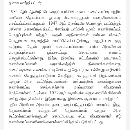
நபராக மாற்றப்பட்டார்.
1931 ஆம் ஆண்டு டொனமூர் யாப்பின் மூலம் கணக்காய்வு பற்றிய
பணிகள் தொடர்பாக ஓரளவு விளக்கத்துடன் வரைவிலக்கணம்
செய்யப்பட்டுள்ளதுடன், 1947 ஆம் ஆண்டிலே டொனமூர் யாப்பிற்குப்
பதிலாக கொண்டுவரப்பட்ட சோல்பரி யாப்பின் மூலம் கணக்காய்வுப்
பொறுப்புக்கள் மற்றும் அதன் அதிகாரங்கள் என்பன மிகவும்
பொதுவான வடிவத்தில் சமர்ப்பிக்கப்பட்டுள்ளது. உறுதியான ஒரு
கூற்றாக அதன் மூலம் கணக்காய்வாளர் பாரிய அளவிலான
பொறுப்புக்களை ஒப்படைப்பது தொடர்பாக கவனம்
செலுத்தப்பட்டுள்ளது. இந்த இரண்டு சட்டங்களின் ஊடாகவும்
கணக்காய்வாளர் அரசாங்கத்தின் திணைக்களங்களது
கணக்குகளை கணக்காய்வு செய்வது தொடர்பாக பல்வேறு வழிகளில்
கவனம் செலுத்தப்பட்டுள்ள போதிலும், உள்ளுராட்சி நிறுவனங்கள்
மற்றும் அரச கூட்டுத்தாபனங்கள் என்பவற்றின் கணக்குகளை
கணக்காய்வு செய்வதற்காக அவ்வாறான ஏற்பாடுகள்
மேற்கொள்ளப்பட்டில்லை. 1972 ஆம் ஆண்டிலே அதுவரையில் சிலோன்
என்று அழைக்கப்பட்ட இந்நாடானது இலங்கை குடியரசாக மாற்றப்பட்ட
புதிய அரசியல் அமைப்பு நடைமுறைப்படுத்தப்படும் வரையில் இந்த
நிறுவனங்கள் உள்ளுராட்சி நிறுவனங்கள் மற்றும் அரச
கூட்டுத்தாபனங்களுடன் தொடர்புடைய சட்ட ஏற்பாடுகளின் கீழ்
கணக்காய்வாளரினால் கணக்காய்விற்கு உட்படுத்தப்பட்டது.