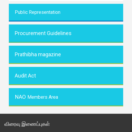
Public Representati
on
Procurement Guidelines
Prathibha magazine
Audit Act
NAO
Members Area
விரைவு இணைப்புகள்