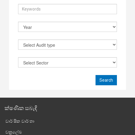
ක්ෂණික සබැඳි
වාර් ෂික වාර් තා
චක්‍රලේඛ