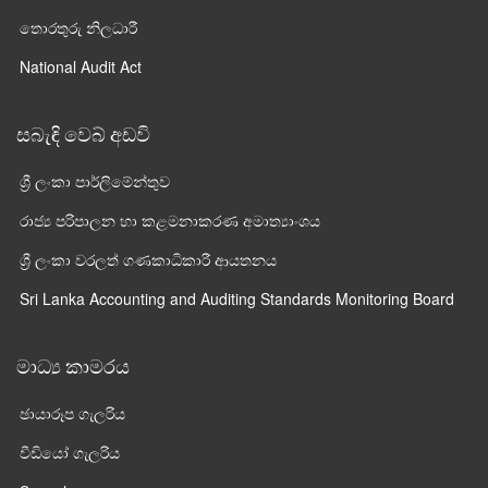
තොරතුරු නිලධාරී
National Audit Act
සබැඳි වෙබ් අඩවි
ශ්‍රී ලංකා පාර්ලි‌මේන්තුව
රාජ්‍ය පරිපාලන හා කළමනාකරණ අමාත්‍යාංශය
ශ්‍රී ලංකා වරලත් ගණකාධිකාරී ආයතනය
Sri Lanka Accounting and Auditing Standards Monitoring Board
මාධ්‍ය කාමරය
ඡායාරූප ගැලරිය
වීඩියෝ ගැලරිය