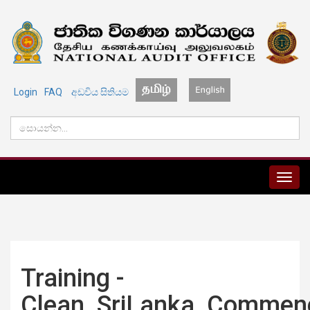
Login
FAQ
අඩවිය සිතියම
MENU
Training -
Clean_SriLanka_Commen