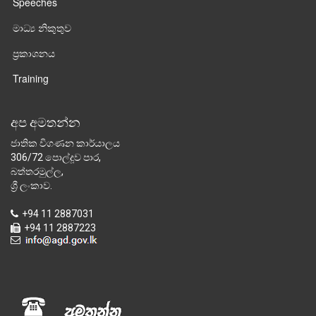
Speeches
මාධ්‍ය නිකුතුව
ප්‍රකාශනය
Training
අප අමතන්න
ජාතික විගණන කාර්යාලය
306/72 පොල්දූව පාර,
බත්තරමුල්ල,
ශ්‍රී ලංකාව.
+94 11 2887031
+94 11 2887223