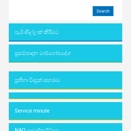
පැමිණිල්ලක් කිරීමට
ප්‍රසම්පාදන මාර්ගෝපදේශ
ප්‍රතිභා විද්‍යුත් සඟරාව
Service minute
NAO
සාමාජික පිවිසුම