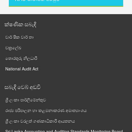
ක්ෂණික සබැඳි
වාර් ෂික වාර් තා
චක්‍රලේඛ
තොරතුරු නිලධාරී
National Audit Act
සබැඳි වෙබ් අඩවි
ශ්‍රී ලංකා පාර්ලි‌මේන්තුව
රාජ්‍ය පරිපාලන හා කළමනාකරණ අමාත්‍යාංශය
ශ්‍රී ලංකා වරලත් ගණකාධිකාරී ආයතනය
Sri Lanka Accounting and Auditing Standards Monitoring Board