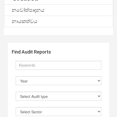
නවෝත්පාදනය
නායකත්වය
Find Audit Reports