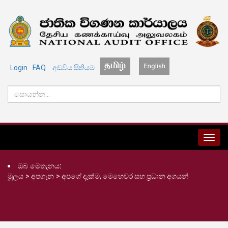
Login
FAQ
අඩවිය සිතියම
MENU
ඔබ මෙතැනය:
මූලය
>
අපගැන
>
අපගේ දැක්ම, මෙහෙවර සහ ප්‍රධාන අගයන්