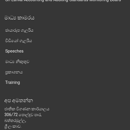
මාධ්‍ය කාමරය
ඡායාරූප ගැලරිය
වීඩියෝ ගැලරිය
Speeches
මාධ්‍ය නිකුතුව
ප්‍රකාශනය
Training
අප අමතන්න
ජාතික විගණන කාර්යාලය
306/72 පොල්දූව පාර,
බත්තරමුල්ල,
ශ්‍රී ලංකාව.