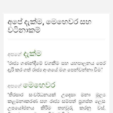
අපේ දැක්ම, මෙහෙවර සහ
වටිනාකම්
දැක්ම
අපගේ
"රාජ්‍ය ගණන්දීමේ වගකීම සහ යහපාලනය පෙර
දැරි කර ගත් රාජ්‍ය අංශයේ මග පෙන්වන්නා වීම."
මෙහෙවර
අපගේ
"තිරසාර සංවර්ධනයක් උදෙසා මනා මුල්‍ය
කළමනාකරණ සහ රාජ්‍ය සම්පත් ප්‍රශස්ත ලෙස
උපයෝජනය කිරිම තහවුරු කරනු වස්,