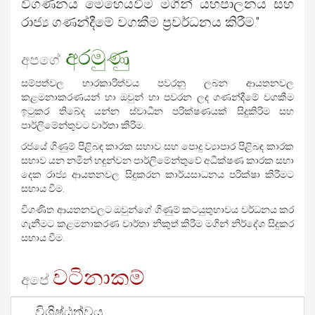
විගණනය මෙහෙයවීම මගින් යහපාලනය සහ
රාජ්‍ය ගණන්දීමේ වගකීම ප්‍රවර්ධනය කිරීම."
අරමුණු
අපගේ
සම්පත්වල භාරකාරිත්වය පවරනු ලබන ආයතනවල
කළමනාකරණයන් හා ඔවුන් හා පවරන ලද ගණන්දීමේ වගකීම
ඉටුකර තිබේද යන්න ස්වාධීන පරික්ෂණයක් සිදුකිරිම සහ
පාර්ලිමේන්තුවට වාර්තා කිරිම.
රජයේ ගිණුම් පිළිබඳ කාරක සභාව සහ පොදු ව්‍යාපාර පිළිබඳ කාරක
සභාව යන නමින් හඳුන්වන පාර්ලිමේන්තුවේ අධීක්ෂණ කාරක සභා
දෙක රාජ්‍ය ආයතනවල සිදුකරන කාර්යසාධනය පරික්ෂා කිරීමට
සහාය වීම.
විගණිත ආයතනවලට ඔවුන්ගේ ගිණුම් කටයුතුභාවය වර්ධනය කර
ගැනීමට කළමනාකරණ වාර්තා නිකුත් කිරීම මගින් නිර්දේශ සිදුකර
සහාය වීම.
වටිනාකම්
අපේ
විශිෂ්ඨත්වය