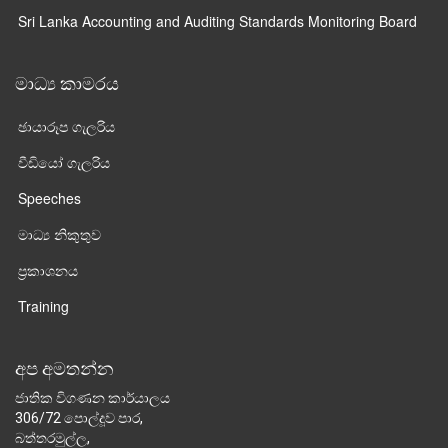
Sri Lanka Accounting and Auditing Standards Monitoring Board
මාධ්‍ය කාමරය
ඡායාරූප ගැලරිය
වීඩියෝ ගැලරිය
Speeches
මාධ්‍ය නිකුතුව
ප්‍රකාශනය
Training
අප අමතන්න
ජාතික විගණන කාර්යාලය
306/72 පොල්දූව පාර,
බත්තරමුල්ල,