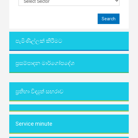
පැමිණිල්ලක් කිරීමට
ප්‍රසම්පාදන මාර්ගෝපදේශ
ප්‍රතිභා විද්‍යුත් සඟරාව
Service minute