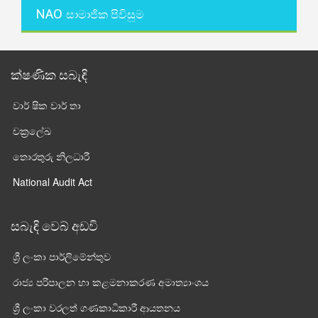
NAO
සාමාජික පිවිසුම
ක්ෂණික සබැඳි
වාර් ෂික වාර් තා
චක්‍රලේඛ
තොරතුරු නිලධාරී
National Audit Act
සබැඳි වෙබ් අඩවි
ශ්‍රී ලංකා පාර්ලි‌මේන්තුව
රාජ්‍ය පරිපාලන හා කළමනාකරණ අමාත්‍යාංශය
ශ්‍රී ලංකා වරලත් ගණකාධිකාරී ආයතනය