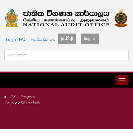
Login
FAQ
අඩවිය සිතියම
MENU
ඔබ මෙතැනය:
මූලය
>
අඩ්වි සිතියම