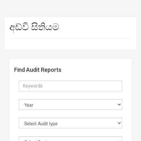
අඩ්වි සිතියම
Find Audit Reports