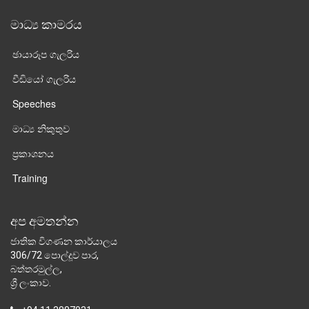
මාධ්‍ය කාමරය
ඡායාරූප ගැලරිය
වීඩියෝ ගැලරිය
Speeches
මාධ්‍ය නිකුතුව
ප්‍රකාශනය
Training
අප අමතන්න
ජාතික විගණන කාර්යාලය
306/72 පොල්දූව පාර,
බත්තරමුල්ල,
ශ්‍රී ලංකාව.