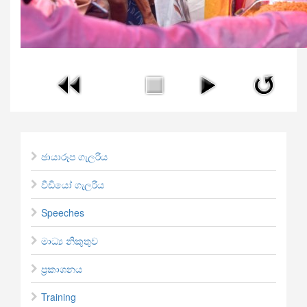
ඡායාරූප ගැලරිය
වීඩියෝ ගැලරිය
Speeches
මාධ්‍ය නිකුතුව
ප්‍රකාශනය
Training