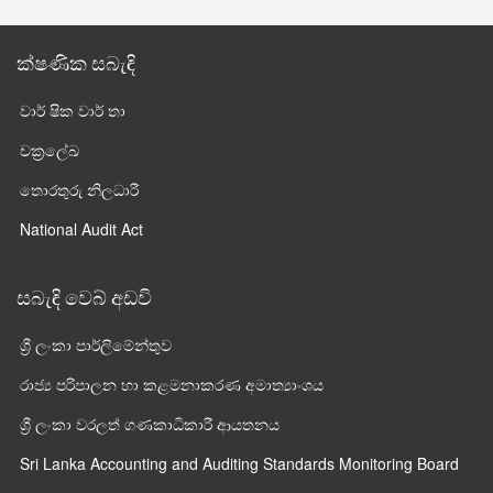
ක්ෂණික සබැඳි
වාර් ෂික වාර් තා
චක්‍රලේඛ
තොරතුරු නිලධාරී
National Audit Act
සබැඳි වෙබ් අඩවි
ශ්‍රී ලංකා පාර්ලි‌මේන්තුව
රාජ්‍ය පරිපාලන හා කළමනාකරණ අමාත්‍යාංශය
ශ්‍රී ලංකා වරලත් ගණකාධිකාරී ආයතනය
Sri Lanka Accounting and Auditing Standards Monitoring Board