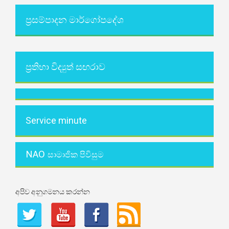
ප්‍රසම්පාදන මාර්ගෝපදේශ
ප්‍රතිභා විද්‍යුත් සඟරාව
Service minute
NAO
සාමාජික පිවිසුම
අපිව අනුගමනය කරන්න