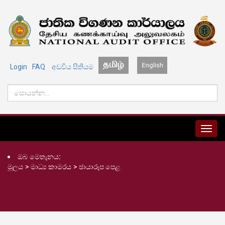
Login
FAQ
අඩවිය සිතියම
MENU
ඔබ මෙතැනය:
මූලය
>
මාධ්‍ය කාමරය
>
ඡායාරූප පෙළ