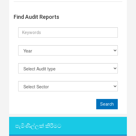
Find Audit Reports
පැමිණිල්ලක් කිරීමට