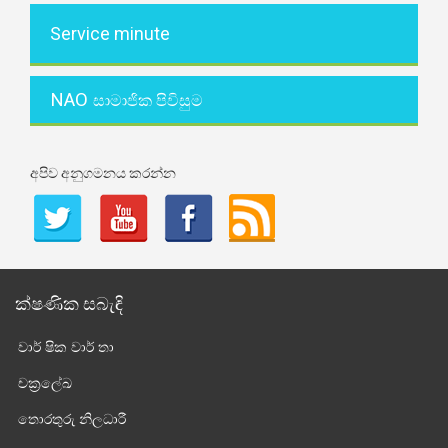
Service minute
NAO
සාමාජික පිවිසුම
අපිව අනුගමනය කරන්න
ක්ෂණික සබැඳි
වාර් ෂික වාර් තා
චක්‍රලේඛ
තොරතුරු නිලධාරී