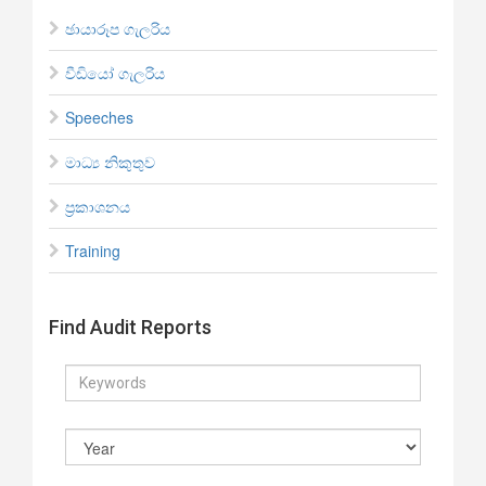
ඡායාරූප ගැලරිය
වීඩියෝ ගැලරිය
Speeches
මාධ්‍ය නිකුතුව
ප්‍රකාශනය
Training
Find Audit Reports