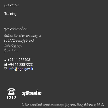
ප්‍රකාශනය
Training
අප අමතන්න
ජාතික විගණන කාර්යාලය
306/72 පොල්දූව පාර,
බත්තරමුල්ල,
ශ්‍රී ලංකාව.
+94 11 2887031
+94 11 2887223
© විගණකාධිපති දෙපාර්තමේන්තුව-ශ්‍රී ලංකාව,සියලු හිමිකම් ඇවිරිණි.