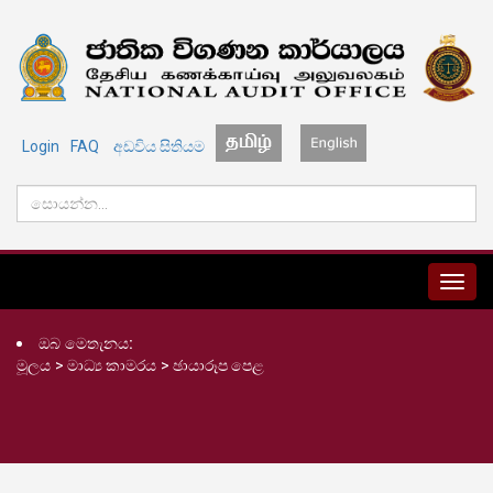
Login
FAQ
අඩවිය සිතියම
MENU
ඔබ මෙතැනය:
මූලය
>
මාධ්‍ය කාමරය
>
ඡායාරූප පෙළ