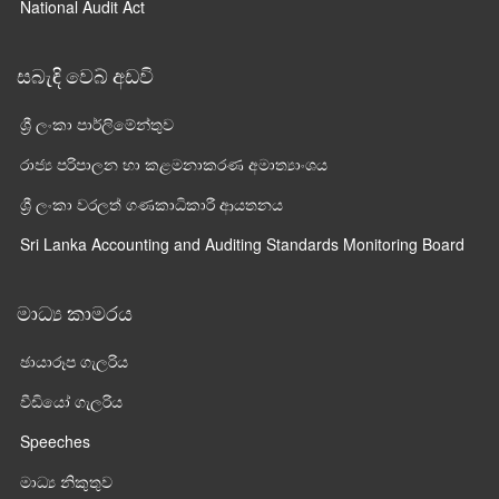
National Audit Act
සබැඳි වෙබ් අඩවි
ශ්‍රී ලංකා පාර්ලි‌මේන්තුව
රාජ්‍ය පරිපාලන හා කළමනාකරණ අමාත්‍යාංශය
ශ්‍රී ලංකා වරලත් ගණකාධිකාරී ආයතනය
Sri Lanka Accounting and Auditing Standards Monitoring Board
මාධ්‍ය කාමරය
ඡායාරූප ගැලරිය
වීඩියෝ ගැලරිය
Speeches
මාධ්‍ය නිකුතුව