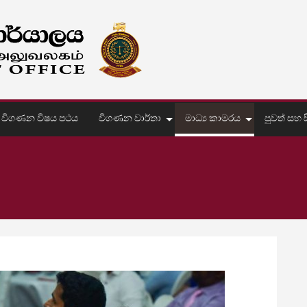
විගණන විෂය පථය
විගණන වාර්තා
මාධ්‍ය කාමරය
පුවත් සහ සි