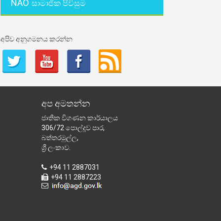
NAO
සාමාජික පිවිසුම
අපිව අනුගමනය කරන්න
අප අමතන්න
ජාතික විගණන කාර්යාලය
306/72 පොල්දූව පාර,
බත්තරමුල්ල,
ශ්‍රී ලංකාව.
+94 11 2887031
+94 11 2887223