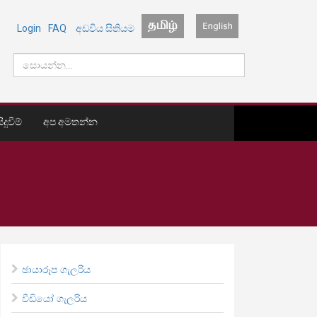
Login
FAQ
අඩවිය සිතියම
දුවීම්
අප අමතන්න
ඡායාරූප ගැලරිය
වීඩියෝ ගැලරිය