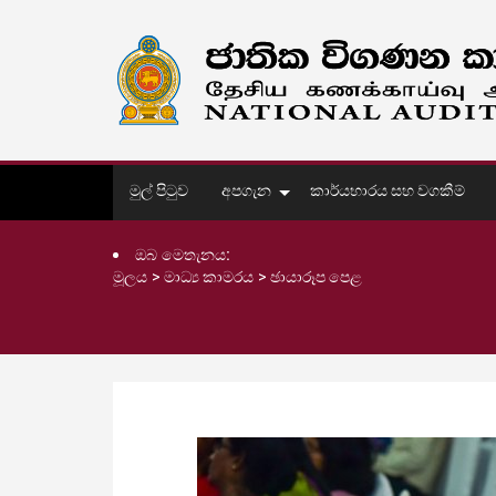
මුල් පිටුව
අපගැන
කාර්යභාරය සහ වගකීම්
ඔබ මෙතැනය:
මූලය
>
මාධ්‍ය කාමරය
>
ඡායාරූප පෙළ