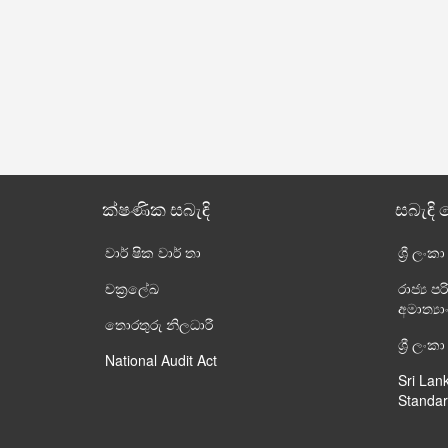
ක්ෂණික සබැඳි
සබැඳි 
වාර් ෂික වාර් තා
ශ්‍රී ලංක
චක්‍රලේඛ
රාජ්‍ය
අමාත්‍ය
තොරතුරු නිලධාරී
ශ්‍රී ල
National Audit Act
Sri Lan
Standar