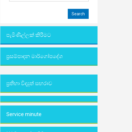
පැමිණිල්ලක් කිරීමට
ප්‍රසම්පාදන මාර්ගෝපදේශ
ප්‍රතිභා විද්‍යුත් සඟරාව
Service minute