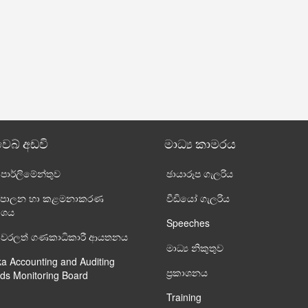
වෙබ් අඩවි
මාධ්‍ය කාමරය
ා පාර්ලි‌මේන්තුව
ඡායාරූප ගැලරිය
 පරිපාලන හා කළමනාකරණ
වීඩියෝ ගැලරිය
ාංශය
Speeches
ංකා වරලත් ගණකාධිකාරී ආයතනය
මාධ්‍ය නිකුතුව
ka Accounting and Auditing
ප්‍රකාශනය
ds Monitoring Board
Training