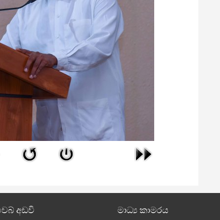
වෙබ් අඩවි
මාධ්‍ය කාමරය