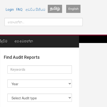
Login
FAQ
අඩවිය සිතියම
දුවීම්
අප අමතන්න
Find Audit Reports