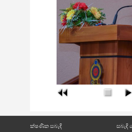
ක්ෂණික සබැඳි
සබැඳි 