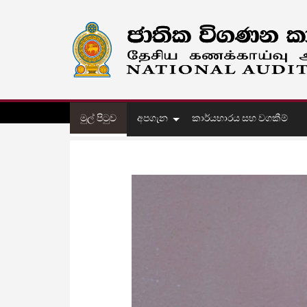
මුල් පිටුව
අපගැන
කාර්යභාරය සහ වගකීම්