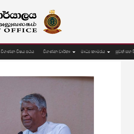
විගණන විෂය පථය
විගණන වාර්තා
මාධ්‍ය කාමරය
පුවත් සහ සි