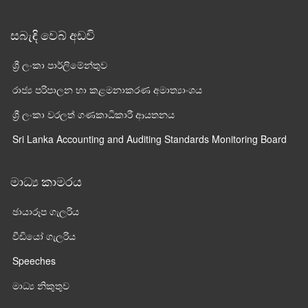
සබැඳි වෙබ් අඩවි
ශ්‍රී ලංකා පාර්ලි‌මේන්තුව
රාජ්‍ය පරිපාලන හා කළමනාකරණ අමාත්‍යාංශය
ශ්‍රී ලංකා වරලත් ගණකාධිකාරී ආයතනය
Sri Lanka Accounting and Auditing Standards Monitoring Board
මාධ්‍ය කාමරය
ඡායාරූප ගැලරිය
වීඩියෝ ගැලරිය
Speeches
මාධ්‍ය නිකුතුව