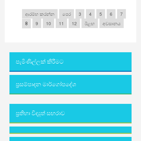
ආරම්භ කරන්න
පෙර
3
4
5
6
7
9
10
11
12
ඊළඟ
අවසානය
8
පැමිණිල්ලක් කිරීමට
ප්‍රසම්පාදන මාර්ගෝපදේශ
ප්‍රතිභා විද්‍යුත් සඟරාව