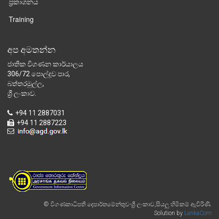
ප්‍රකාශනය
Training
අප අමතන්න
ජාතික විගණන කාර්යාලය
306/72 පොල්දූව පාර,
බත්තරමුල්ල,
ශ්‍රී ලංකාව.
+94 11 2887031
+94 11 2887223
© විගණකාධිපති දෙපාර්තමේන්තුව-ශ්‍රී ලංකාව,සියලු හිමිකම් ඇවිරිණි.
Solution by
LankaCom