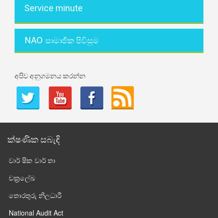
Service minute
NAO
සාමාජික පිවිසුම
අපිව අනුගමනය කරන්න
ක්ෂණික සබැඳි
වාර් ෂික වාර් තා
චක්‍රලේඛ
තොරතුරු නිලධාරී
National Audit Act