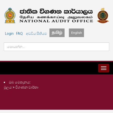
Login
FAQ
අඩවිය සිතියම
MENU
ඔබ මෙතැනය:
මූලය
>
විගණන වාර්තා