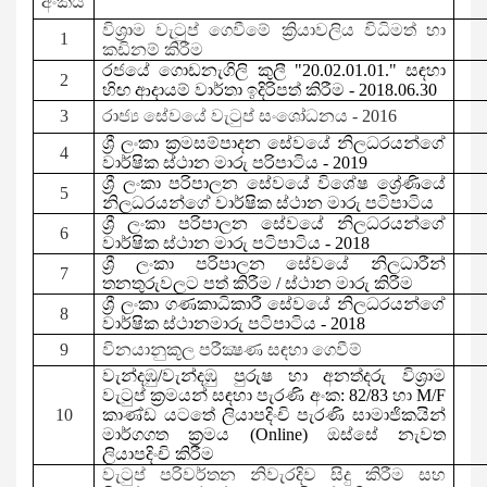
අංකය
විශ්‍රාම
වැටුප් ගෙවීමේ ක්‍රියාවලිය විධිමත් හා
1
කඩිනම් කිරීම
රජයේ ගොඩනැගිලි කුලී
"20.02.01.01."
සඳහා
2
හිඟ ආදායම් වාර්තා ඉදිරිපත් කිරීම -
201
8
.06.30
3
රාජ්‍ය සේවයේ වැටුප් සංශෝධනය - 2016
ශ්‍රී ලංකා ක්‍රමසම්පාදන සේවයේ නිලධරයන්ගේ
4
වාර්ෂික ස්ථාන මාරු පරිපාටිය -
201
9
ශ්‍රී ලංකා පරිපාලන සේවයේ විශේෂ ශ්‍රේණියේ
5
නිලධරයන්ගේ වාර්ෂික ස්ථාන මාරු පටිපාටිය
ශ්‍රී ලංකා පරිපාලන සේවයේ නිලධරයන්ගේ
6
වාර්ෂික ස්ථාන මාරු පටිපාටිය -
2018
ශ්‍රී ලංකා පරිපාලන සේවයේ නිලධාරීන්
7
තනතුරුවලට පත් කිරීම / ස්ථාන මාරු කිරීම
ශ්‍රී ලංකා ගණකාධිකාරී සේවයේ නිලධරයන්ගේ
8
වාර්ෂික ස්ථානමාරු පටිපාටිය -
2018
9
විනයානුකූල පරීක්‍ෂණ සඳහා ගෙවීම්
වැන්දඹු/වැන්දඹු පුරුෂ හා අනත්දරු විශ්‍රාම
වැටුප්
ක්‍රමයන් සඳහා පැරණි අංක:
82/83
හා
M/F
10
කාණ්ඩ යටතේ ලියාපදිංචි පැරණි
සාමාජිකයින්
මාර්ගගත ක්‍රමය (
Online)
ඔස්සේ නැවත
ලියාපදිංචි කිරීම
වැටුප් පරිවර්තන නිවැරදිව සිදු කිරීම සහ