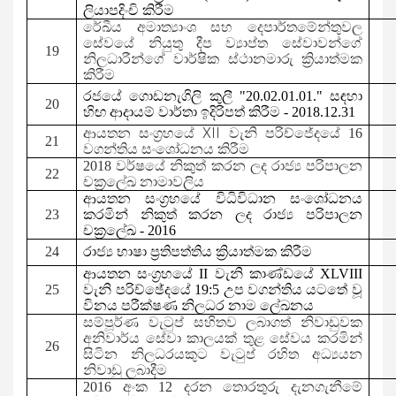
ලියාපදිංචි කිරීම
රේඛීය අමාත්‍යාංශ සහ දෙපාර්තමේන්තුවල
සේවයේ නියුතු දීප ව්‍යාප්ත සේවාවන්ගේ
19
නිලධාරීන්ගේ වාර්ෂික ස්ථානමාරු ක්‍රියාත්මක
කිරීම
රජයේ ගොඩනැගිලි කුලී
"20.02.01.01."
සඳහා
20
හිඟ ආදායම් වාර්තා ඉදිරිපත් කිරීම -
201
8
.
12
.3
1
XII
ආයතන සංග්‍රහයේ
වැනි පරිච්ජේදයේ 16
21
වගන්තිය සංශෝධනය කිරීම
2018 වර්ෂයේ නිකුත් කරන ලද රාජ්‍ය පරිපාලන
22
චක්‍රලේඛ නාමාවලිය
ආයතන සංග්‍රහයේ විධිවිධාන සංශෝධනය
23
කරමින් නිකුත් කරන ලද
රාජ්‍ය පරිපාලන
චක්‍රලේඛ -
2016
24
රාජ්‍ය භාෂා ප්‍රතිපත්තිය ක්‍රියාත්මක කිරීම
ආයතන සංග්‍රහයේ
II
වැනි කාණ්ඩයේ
XLVIII
25
වැනි පරිච්ඡේදයේ
19
:
5
උප වගන්තිය යටතේ
වූ
විනය පරීක්ෂණ නිලධර නාම ලේඛනය
සම්පූර්ණ වැටුප් සහිතව ලබාගත් නිවාඩුවක
අනිවාර්ය සේවා කාලයක් තුළ සේවය කරමින්
26
සිටින නිලධරයකුට වැටුප් රහිත අධ්‍යයන
නිවාඩු ලබාදීම
2016 අංක 12 දරන තොරතුරු දැනගැනීමේ