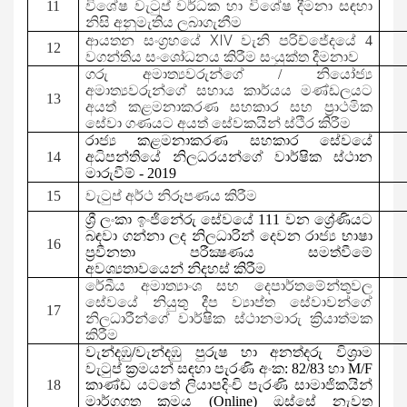
11
විශේෂ වැටුප් වර්ධක හා විශේෂ දීමනා සඳහා
නිසි අනුමැතිය ලබාගැනීම
XIV
ආයතන සංග්‍රහයේ
වැනි පරිච්ජේදයේ 4
12
වගන්තිය සංශෝධනය කිරීම සංයුක්ත දීමනාව
ගරු අමාත්‍යවරුන්ගේ / නියෝජ්‍ය
අමාත්‍යවරුන්ගේ සහාය කාර්යය මණ්ඩලයට
13
අයත් කළමනාකරණ සහකාර සහ ප්‍රාථමික
සේවා ගණයට අයත් සේවකයින් ස්ථිර කිරීම
රාජ්‍ය කළමනාකරණ සහකාර සේවයේ
14
අධිපන්තියේ නිලධරයන්ගේ වාර්ෂික ස්ථාන
මාරුවීම් -
201
9
15
වැටුප් අර්ථ නිරූපණය කිරීම
ශ්‍රී ලංකා ඉංජිනේරු සේවයේ 111 වන ශ්‍රේණියට
බඳවා ගන්නා ලද නිලධාරින් දෙවන රාජ්‍ය භාෂා
16
ප්‍රවීනතා පරීක්‍ෂණය සමත්වීමේ
අවශ්‍යතාවයෙන් නිදහස් කිරීම
රේඛීය අමාත්‍යාංශ සහ දෙපාර්තමේන්තුවල
සේවයේ නියුතු දීප ව්‍යාප්ත සේවාවන්ගේ
17
නිලධාරීන්ගේ වාර්ෂික ස්ථානමාරු ක්‍රියාත්මක
කිරීම
වැන්දඹු/වැන්දඹු පුරුෂ හා අනත්දරු විශ්‍රාම
වැටුප්
ක්‍රමයන් සඳහා පැරණි අංක:
82/83
හා
M/F
18
කාණ්ඩ යටතේ ලියාපදිංචි පැරණි
සාමාජිකයින්
මාර්ගගත ක්‍රමය (
Online)
ඔස්සේ නැවත