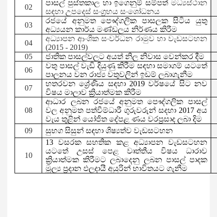
පාසල්
පුස්තකාල හා ඉගෙනුම් සම්පත්
මධ්‍යස්ථාන
02
සඳහා උපදෙස් සංග්‍රහය සංශෝධනය
රජයේ අනුමත පෞද්ගලික පාසලක සිටිය යුතු
03
අධ්‍යයන කාර්ය මණ්ඩලය නිර්ණය කිරීම
අධ්‍යාපන ආංශික සංවර්ධන රාමුව හා වැඩසටහන
04
(2015 - 2019)
05
ජාතික
පාසල්වලට අයත් නිල නිවාස වෙන්කර දීම
වතු පාසල් වැඩි දියුණු කිරීම සඳහා සමාගම් යටතේ
06
පාලනය වන
රාජ්‍ය වතුවලින් ඉඩම් ලබාගැනීම
හතරවන
ශ්‍රේණිය සඳහා 2019 වර්ෂයේ සිට නව
07
විෂය මාලාව
ක්‍රියාත්මක කිරීම
ආධාර ලබන රජයේ අනුමත පෞද්ගලික පාසල්
08
වල අනුමත පත්වීම්ධාරී ගුරුවරුන් සදහා
2017
අය
වැය තුළින් යෝජිත දේපළ ණය වරප්‍රසාද ලබා දිම
09
සුභග සිසුන් සඳහා ශිෂ්‍යත්ව වැඩසටහන
13
වසරක සහතික කළ අධ්‍යාපන වැඩසටහන
යටතේ උසස් පෙළ වෘත්තීය විෂය ධාරාව
10
ක්‍රියාත්මක කිරීමට ලබාදෙනු ලබන පාසල් පාදක
මූල්‍ය ප්‍රදාන ඵලදායී අයුරින් භාවිතයට ගැනීම