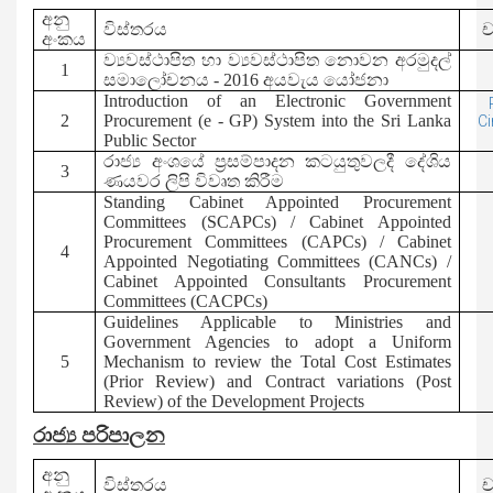
අනු
විස්තරය
ච
අංකය
ව්‍යවස්ථාපිත හා ව්‍යවස්ථාපිත නොවන අරමුදල්
1
සමාලෝචනය - 2016 අයවැය යෝජනා
Introduction of an Electronic Government
2
Procurement (e - GP)
System into the Sri Lanka
Ci
Public Sector
රාජ්‍ය අංශයේ ප්‍රසම්පාදන කටයුතුවලදී දේශිය
3
ණයවර ලිපි විවෘත කිරීම
Standing Cabinet Appointed Procurement
Committees (SCAPCs) / Cabinet Appointed
Procurement Committees (CAPCs) / Cabinet
4
Appointed Negotiating Committees (CANCs) /
Cabinet Appointed Consultants Procurement
Committees (CACPCs)
Guidelines Applicable to Ministries and
Government Agencies to adopt a Uniform
5
Mechanism to review the Total Cost Estimates
(Prior Review) and Contract variations (Post
Review) of the Development Projects
රාජ්‍ය පරිපාලන
අනු
විස්තරය
ච